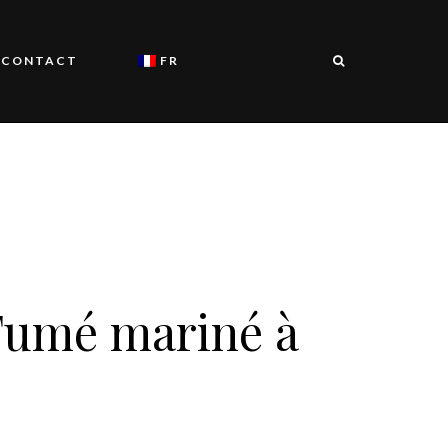
CONTACT
FR
en
es
umé mariné à