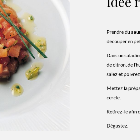
Idée 
Prendre du
sau
découper en peti
Dans un saladie
de citron, de l’h
salez et poivrez
Mettez la prépa
cercle.
Retirez-le afin 
Dégustez.