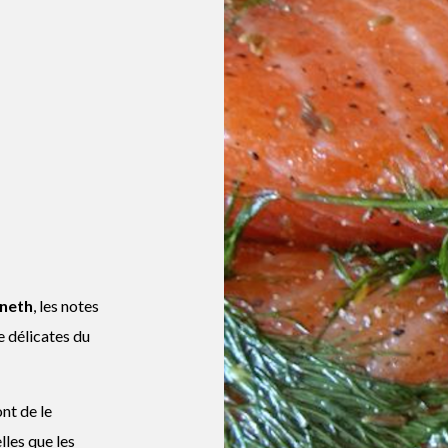
aneth
, les notes
e délicates du
nt de le
lles que les