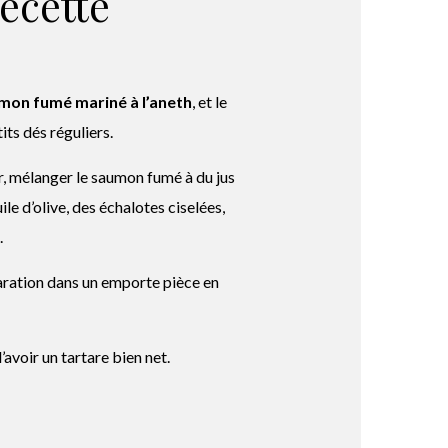
recette
mon fumé mariné à l’aneth
, et le
ts dés réguliers.
r, mélanger le saumon fumé à du jus
uile d’olive, des échalotes ciselées,
.
ration dans un emporte pièce en
d’avoir un tartare bien net.