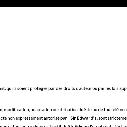
nt, qu’ils soient protégés par des droits d’auteur ou par les lois app
, modification, adaptation ou utilisation du Site ou de tout élément 
t acte non expressément autorisé par
Sir Edward’s
, sont stricteme
gos et tout autre signe distinctif de
Sir Edward’s
, qui sont affiché