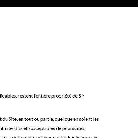
licables, restent l’entière propriété de
Sir
du Site, en tout ou partie, quel que en soient les
nt interdits et susceptibles de poursuites.
s sur le Site sont protégés par les lois Françaises,